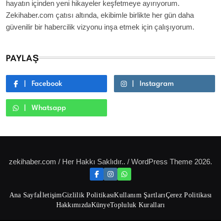
hayatın içinden yeni hikayeler keşfetmeye ayırıyorum.
Zekihaber.com çatısı altında, ekibimle birlikte her gün daha
güvenilir bir habercilik vizyonu inşa etmek için çalışıyorum.
PAYLAŞ
Facebook
Instagram
Whatsapp
zekihaber.com / Her Hakkı Saklıdır.. / WordPress Theme 2026.
Ana Sayfa
İletişim
Gizlilik Politikası
Kullanım Şartları
Çerez Politikası
Hakkımızda
Künye
Topluluk Kuralları